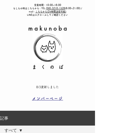
営業時間・
10:00~18:00
もしもの時はこちらから : TEL
090-3210-1528
(8:00~21:00) /
mail :
こちらから(24時間送信可能)
LINEはスクロールしてご確認ください
m a k u n o b a
​ ま く の ば
8/3更新しました
メンバーページ
記事
すべて