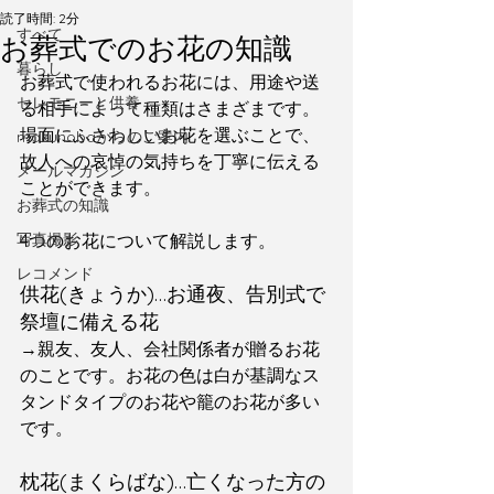
読了時間: 2分
すべて
お葬式でのお花の知識
暮らし
お葬式で使われるお花には、用途や送
セレモニーと供養
る相手によって種類はさまざまです。
場面にふさわしいお花を選ぶことで、
makunobaからのご案内
故人への哀悼の気持ちを丁寧に伝える
メールマガジン
ことができます。
お葬式の知識
写真撮影
4つのお花について解説します。
レコメンド
供花(きょうか)…お通夜、告別式で
祭壇に備える花
→親友、友人、会社関係者が贈るお花
のことです。お花の色は白が基調なス
タンドタイプのお花や籠のお花が多い
です。
枕花(まくらばな)…亡くなった方の