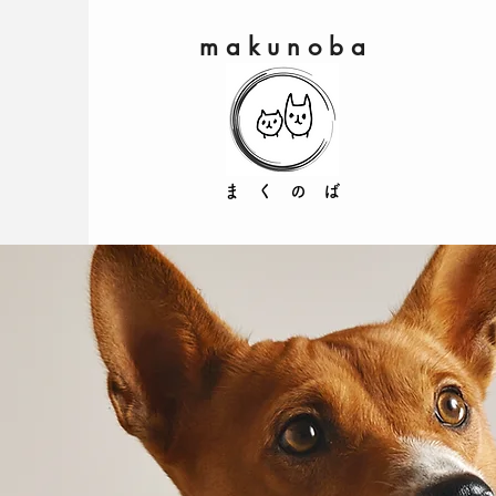
m a k u n o b a
​ ま く の ば