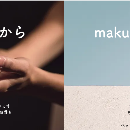
から
maku
ります
たお骨も
​ペ